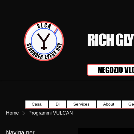
RICH GL
NEGOZIO VL
Casa
Di
Services
About
Ge
Home
Programmi VULCAN
Naviga per