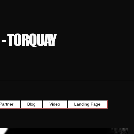
 - TORQUAY
Partner
Blog
Video
Landing Page