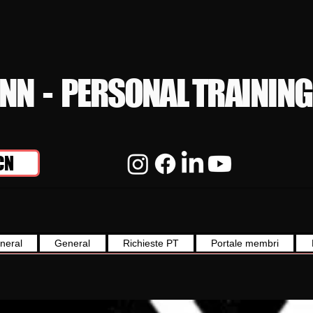
YNN - PERSONAL TRAINING
CN
neral
General
Richieste PT
Portale membri