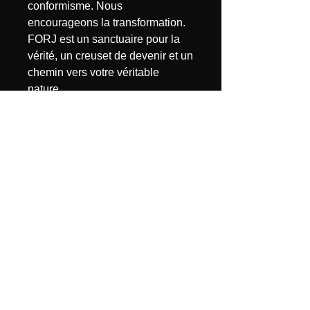
conformisme. Nous
encourageons la transformation.
FORJ est un sanctuaire pour la
vérité, un creuset de devenir et un
chemin vers votre véritable
nature.
Nous ne sommes pas là pour
réparer l'ancien monde, mais
pour bâtir le suivant. FORJ est le
foyer d'une nouvelle élite, non
pas née du statut, mais de l'âme.
Vous vous alignerez pleinement
sur l'intégrité, le courage et la
lucidité.
Le chemin n'est pas facile, mais
vous êtes arrivé jusqu'ici. Nous