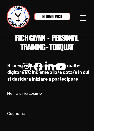
NEGOZIO VLCN
RICH GLYNN - PERSONAL
TRAINING - TORQUAY
Si prega di lasciare Nome, Email e
digitare BC insieme alla/e data/e in cui
si desidera iniziare a partecipare
Nome di battesimo
Cognome