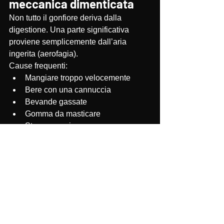
meccanica dimenticata
Non tutto il gonfiore deriva dalla 
digestione. Una parte significativa 
proviene semplicemente dall’aria 
ingerita (aerofagia).
Cause frequenti:
Mangiare troppo velocemente
Bere con una cannuccia
Bevande gassate
Gomma da masticare
Stress e ansia
Respirazione orale
Lo stress favorisce anche una 
respirazione superficiale e rapida che 
aumenta l’aria ingerita.
Come risolvere il 
problema: piano d’azione 
completo